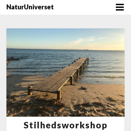
NaturUniverset
Stilhedsworkshop